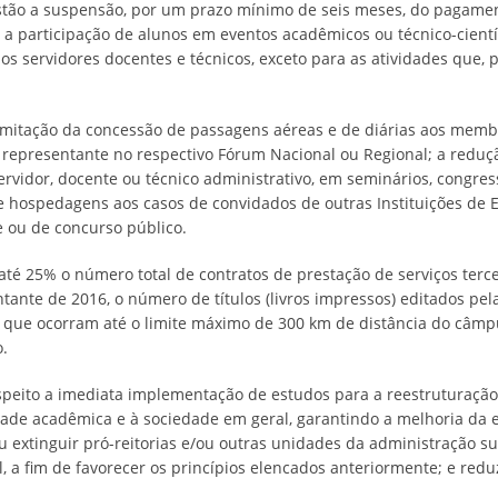
tão a suspensão, por um prazo mínimo de seis meses, do pagamento
a participação de alunos em eventos acadêmicos ou técnico-científ
aos servidores docentes e técnicos, exceto para as atividades que,
imitação da concessão de passagens aéreas e de diárias aos membr
e representante no respectivo Fórum Nacional ou Regional; a redu
ervidor, docente ou técnico administrativo, em seminários, congres
o de hospedagens aos casos de convidados de outras Instituições d
e ou de concurso público.
té 25% o número total de contratos de prestação de serviços terce
nte de 2016, o número de títulos (livros impressos) editados pela
 que ocorram até o limite máximo de 300 km de distância do câmpu
o.
eito a imediata implementação de estudos para a reestruturação ad
de acadêmica e à sociedade em geral, garantindo a melhoria da efi
u extinguir pró-reitorias e/ou outras unidades da administração s
l, a fim de favorecer os princípios elencados anteriormente; e re