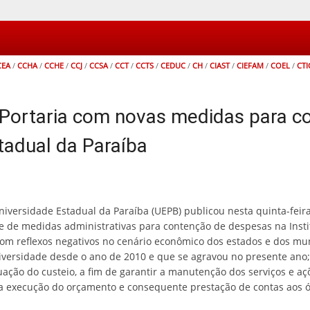
CEA
/
CCHA
/
CCHE
/
CCJ
/
CCSA
/
CCT
/
CCTS
/
CEDUC
/
CH
/
CIAST
/
CIEFAM
/
COEL
/
CTI
a Portaria com novas medidas para 
tadual da Paraíba
iversidade Estadual da Paraíba (UEPB) publicou nesta quinta-feira
ie de medidas administrativas para contenção de despesas na Insti
com reflexos negativos no cenário econômico dos estados e dos munic
niversidade desde o ano de 2010 e que se agravou no presente an
ação do custeio, a fim de garantir a manutenção dos serviços e a
a execução do orçamento e consequente prestação de contas aos órg