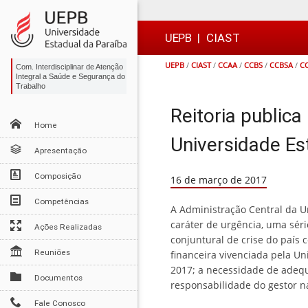
Ir
Ir
Ir
Ir
para
para
para
para
o
o
a
o

UEPB
|
CIAST
conteúdo
menu
busca
rodapé
UEPB
/
CIAST
/
CCAA
/
CCBS
/
CCBSA
/
C
Com. Interdisciplinar de Atenção
Integral a Saúde e Segurança do
Trabalho
Reitoria public
Home
Universidade Es
Apresentação
Composição
16 de março de 2017
Competências
A Administração Central da Un
caráter de urgência, uma sér
Ações Realizadas
conjuntural de crise do país 
Reuniões
financeira vivenciada pela U
2017; a necessidade de adequ
Documentos
responsabilidade do gestor n
Fale Conosco