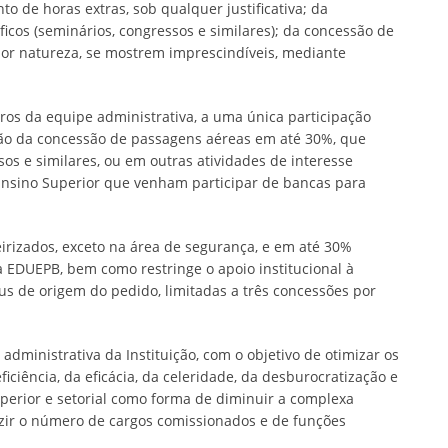
 de horas extras, sob qualquer justificativa; da
icos (seminários, congressos e similares); da concessão de
 por natureza, se mostrem imprescindíveis, mediante
os da equipe administrativa, a uma única participação
ção da concessão de passagens aéreas em até 30%, que
sos e similares, ou em outras atividades de interesse
e Ensino Superior que venham participar de bancas para
irizados, exceto na área de segurança, e em até 30%
 EDUEPB, bem como restringe o apoio institucional à
s de origem do pedido, limitadas a três concessões por
ministrativa da Instituição, com o objetivo de otimizar os
ciência, da eficácia, da celeridade, da desburocratização e
uperior e setorial como forma de diminuir a complexa
duzir o número de cargos comissionados e de funções