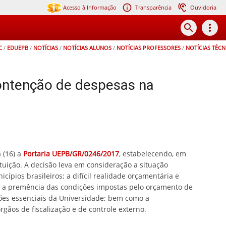
Acesso à Informação
Transparência
Ouvidoria
search
more_vert
C
/
EDUEPB
/
NOTÍCIAS
/
NOTÍCIAS ALUNOS
/
NOTÍCIAS PROFESSORES
/
NOTÍCIAS TÉCN
contenção de despesas na
 (16) a
Portaria UEPB/GR/0246/2017
, estabelecendo, em
tuição. A decisão leva em consideração a situação
ípios brasileiros; a difícil realidade orçamentária e
o; a premência das condições impostas pelo orçamento de
ções essenciais da Universidade; bem como a
ãos de fiscalização e de controle externo.