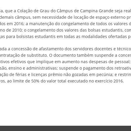
a, que a Colação de Grau do Câmpus de Campina Grande seja real
demais câmpus, sem necessidade de locação de espaço externo pri
dos em 2016; a manutenção do congelamento de todos os valores d
ano de 2010; o congelamento dos valores das bolsas estudantis, co
s para bolsistas estudantis em todas as modalidades ofertadas p
nada a concessão de afastamento dos servidores docentes e técnico
ontratação de substituto. O documento também suspende a conces
tivos efetivos que implique em aumento nas despesas de pessoal; 
nsão, ensino e administrativas; suspende o pagamento dos retroati
ão de férias e licenças prêmio não gozadas em pecúnia; e restring
, ao limite de 50% do valor total executado no exercício 2016.