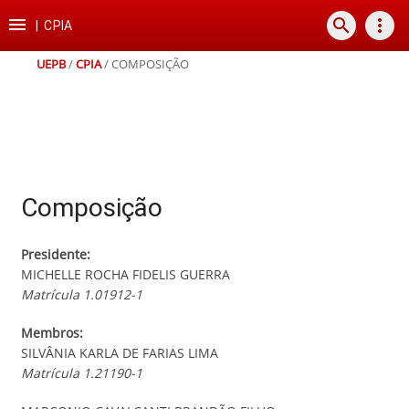
Ir
Ir
Ir
Ir

search
more_vert
para
para
para
para
|
CPIA
o
o
a
o
conteúdo
menu
busca
rodapé
UEPB
/
CPIA
/
COMPOSIÇÃO
Composição
Presidente:
MICHELLE ROCHA FIDELIS GUERRA
Matrícula 1.01912-1
Membros:
SILVÂNIA KARLA DE FARIAS LIMA
Matrícula 1.21190-1