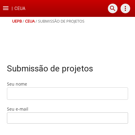
Ir
Ir
Ir
Ir

search
more_vert
para
para
para
para
|
CEUA
o
o
a
o
conteúdo
menu
busca
rodapé
UEPB
/
CEUA
/
SUBMISSÃO DE PROJETOS
Submissão de projetos
Seu nome
Seu e-mail