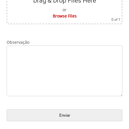
Drag & Drop Files Here
or
Browse Files
0
of 1
Observação