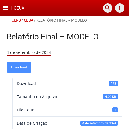
Ir
Ir
Ir
Ir

search
more_vert
para
para
para
para
|
CEUA
o
o
a
o
conteúdo
menu
busca
rodapé
UEPB
/
CEUA
/
RELATÓRIO FINAL – MODELO
Relatório Final – MODELO
4 de setembro de 2024
Download
Download
175
Tamanho do Arquivo
4.00 KB
File Count
1
Data de Criação
4 de setembro de 2024