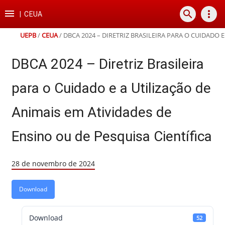
Ir
Ir
Ir
Ir

search
more_vert
para
para
para
para
|
CEUA
o
o
a
o
conteúdo
menu
busca
rodapé
UEPB
/
CEUA
/
DBCA 2024 – DIRETRIZ BRASILEIRA PARA O CUIDADO 
DBCA 2024 – Diretriz Brasileira
para o Cuidado e a Utilização de
Animais em Atividades de
Ensino ou de Pesquisa Científica
28 de novembro de 2024
Download
Download
52