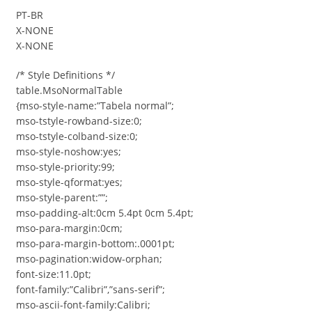
PT-BR
X-NONE
X-NONE
/* Style Definitions */
table.MsoNormalTable
{mso-style-name:”Tabela normal”;
mso-tstyle-rowband-size:0;
mso-tstyle-colband-size:0;
mso-style-noshow:yes;
mso-style-priority:99;
mso-style-qformat:yes;
mso-style-parent:””;
mso-padding-alt:0cm 5.4pt 0cm 5.4pt;
mso-para-margin:0cm;
mso-para-margin-bottom:.0001pt;
mso-pagination:widow-orphan;
font-size:11.0pt;
font-family:”Calibri”,”sans-serif”;
mso-ascii-font-family:Calibri;