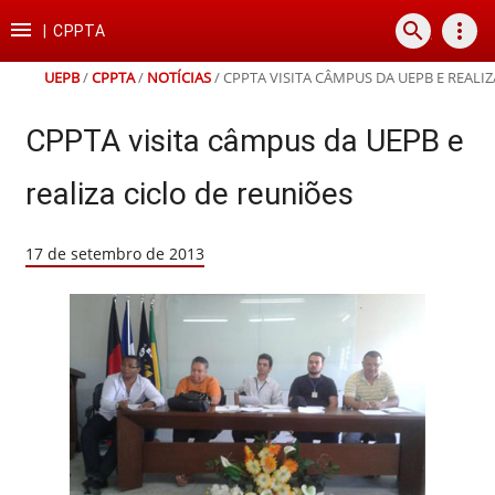
Ir
Ir
Ir
Ir

search
more_vert
para
para
para
para
|
CPPTA
o
o
a
o
conteúdo
menu
busca
rodapé
UEPB
/
CPPTA
/
NOTÍCIAS
/
CPPTA VISITA CÂMPUS DA UEPB E REALI
CPPTA visita câmpus da UEPB e
realiza ciclo de reuniões
17 de setembro de 2013